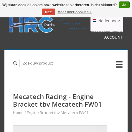
Wij slaan cookies op om onze website te verbeteren. Is dat akkoord?
Ja
Nee
Meer over cookies »
EUR
GBP
Nederlands
WINKELWAGEN
USD
(€0,00)
MIJN
AUD
Deutsch
ACCOUNT
English
Mecatech Racing - Engine
Bracket tbv Mecatech FW01
Home
/
Engine Bracket tbv Mecatech FW01