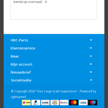
Aantal op voorraad:
4
HRC-Parts
Klantenservice
Meer
Mijn account
Nieuwsbrief
Socialmedia
© Copyright 2026 "Your Large-Scale Superstore" - Powered by
Lightspeed