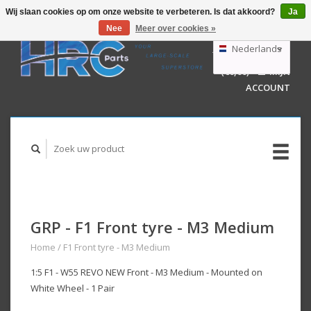
Wij slaan cookies op om onze website te verbeteren. Is dat akkoord?
Ja
Nee
Meer over cookies »
EUR
GBP
Nederlands
WINKELWAGEN
USD
(€0,00)
MIJN
AUD
Deutsch
ACCOUNT
English
GRP - F1 Front tyre - M3 Medium
Home
/
F1 Front tyre - M3 Medium
1:5 F1 - W55 REVO NEW Front - M3 Medium - Mounted on
White Wheel - 1 Pair