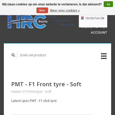
Wij slaan cookies op om onze website te verbeteren. Is dat akkoord?
Ja
Nee
Meer over cookies »
EUR
GBP
Nederlands
WINKELWAGEN
USD
(€0,00)
MIJN
AUD
Deutsch
ACCOUNT
English
PMT - F1 Front tyre - Soft
Home
/
F1 Front tyre - Soft
Latest spec PMT - F1 slick tyre