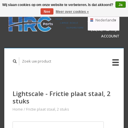
Wij slaan cookies op om onze website te verbeteren. Is dat akkoord?
Ja
Nee
Meer over cookies »
EUR
GBP
Nederlands
WINKELWAGEN
USD
(€0,00)
MIJN
AUD
Deutsch
ACCOUNT
English
Lightscale - Frictie plaat staal, 2
stuks
Home
/
Frictie plaat staal, 2 stuks