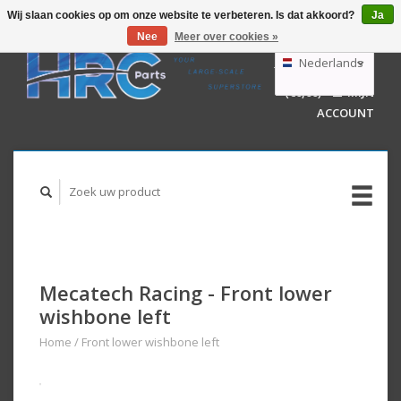
Wij slaan cookies op om onze website te verbeteren. Is dat akkoord?
Ja
Nee
Meer over cookies »
EUR
GBP
Nederlands
WINKELWAGEN
USD
(€0,00)
MIJN
AUD
Deutsch
ACCOUNT
English
Mecatech Racing - Front lower
wishbone left
Home
/
Front lower wishbone left