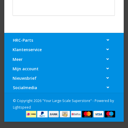
HRC-Parts
Klantenservice
Meer
Mijn account
Nieuwsbrief
Socialmedia
© Copyright 2026 "Your Large-Scale Superstore" - Powered by
Lightspeed