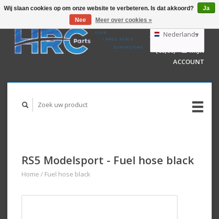
Wij slaan cookies op om onze website te verbeteren. Is dat akkoord?
Ja
Nee
Meer over cookies »
EUR
GBP
Nederlands
WINKELWAGEN
USD
(€0,00)
MIJN
AUD
Deutsch
ACCOUNT
English
RS5 Modelsport - Fuel hose black
Home
/
Fuel hose black