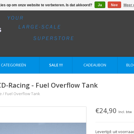
kies op om onze website te verbeteren. Is dat akkoord?
Ja
Nee
Meer 
E CATEGORIEËN
SALE !!!
CADEAUBON
BLO
D-Racing - Fuel Overflow Tank
e
/
Fuel Overflow Tank
€24,90
Incl. btw
Levertijd: uit voorraa