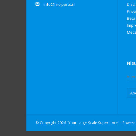
info@hrc-parts.nl
Disc
Priv
Beta
Imp
Meca
Nie
Ab
© Copyright 2026 "Your Large-Scale Superstore" - Power