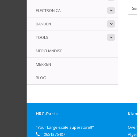
Ge
ELECTRONICA
BANDEN
TOOLS
MERCHANDISE
MERKEN
BLOG
HRC-Parts
Klan
"Your Large-scale superstore!!"
Over
0651376407
Alge