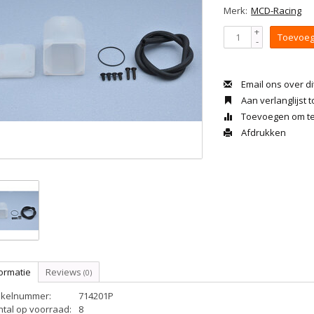
Merk:
MCD-Racing
+
Toevoeg
-
Email ons over di
Aan verlanglijst
Toevoegen om te 
Afdrukken
ormatie
Reviews
(0)
tikelnummer:
714201P
ntal op voorraad:
8