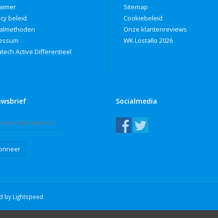
laimer
Sitemap
acy beleid
Cookiebeleid
almethoden
Onze klantenreviews
ressum
WK Lostallo 2026
tech Active Differentieel
uwsbrief
Socialmedia
onneer
ed by
Lightspeed