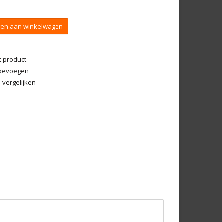
en aan winkelwagen
t product
 toevoegen
vergelijken