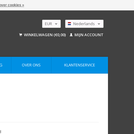
over cookies »
EUR
Nederlands
GBP
Deutsch
WINKELWAGEN (€0,00)
MIJN ACCOUNT
English
USD
AUD
G
OVER ONS
KLANTENSERVICE
d