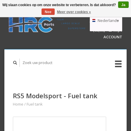
Wij slaan cookies op om onze website te verbeteren. Is dat akkoord?
Ja
Nee
Meer over cookies »
EUR
GBP
Nederlands
WINKELWAGEN
USD
(€0,00)
MIJN
AUD
Deutsch
ACCOUNT
English
RS5 Modelsport - Fuel tank
Home
/
Fuel tank