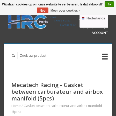
Wij slaan cookies op om onze website te verbeteren. Is dat akkoord?
Ja
Nee
Meer over cookies »
EUR
GBP
Nederlands
WINKELWAGEN
USD
(€0,00)
MIJN
AUD
Deutsch
ACCOUNT
English
Mecatech Racing - Gasket
between carburateur and airbox
manifold (5pcs)
Home
/
Gasket between carburateur and airbox manifold
(5pcs)