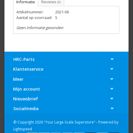
Informatie
Reviews
(0)
Artikelnummer:
2021-06
Aantal op voorraad:
5
Geen informatie gevonden
HRC-Parts
Klantenservice
Meer
Mijn account
Nieuwsbrief
Socialmedia
© Copyright 2026 "Your Large-Scale Superstore" - Powered by
Lightspeed