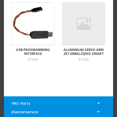
These servo's can be connected to an USB interface
using the servo programmer Script Debugger to adapt
its properties. For example neutral position, direction
and many more.
USB PROGRAMMING
ALUMINIUM SERVO ARM
INTERFACE
25T ENKELZIJDIG ZWART
€19,90
€12,50
HRC-Parts
Klantenservice