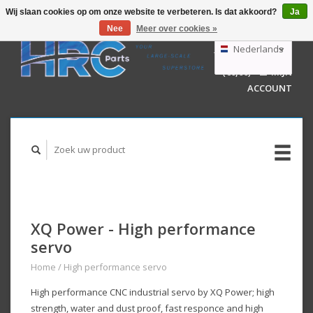
Wij slaan cookies op om onze website te verbeteren. Is dat akkoord?
Ja
Nee
Meer over cookies »
EUR
GBP
Nederlands
WINKELWAGEN
USD
(€0,00)
MIJN
AUD
Deutsch
ACCOUNT
English
XQ Power - High performance
servo
Home
/
High performance servo
High performance CNC industrial servo by XQ Power; high
strength, water and dust proof, fast responce and high