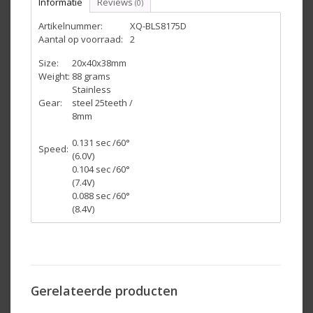
Informatie
Reviews
(0)
Artikelnummer:
XQ-BLS8175D
Aantal op voorraad:
2
Size:
20x40x38mm
Weight:
88 grams
Stainless
Gear:
steel 25teeth /
8mm
0.131 sec /60°
Speed:
(6.0V)
0.104 sec /60°
(7.4V)
0.088 sec /60°
(8.4V)
53 sec Kg/cm
Torque:
(6.0V)
65 sec Kg/cm
(7.4V)
75 sec Kg/cm
Gerelateerde producten
(8.4V)