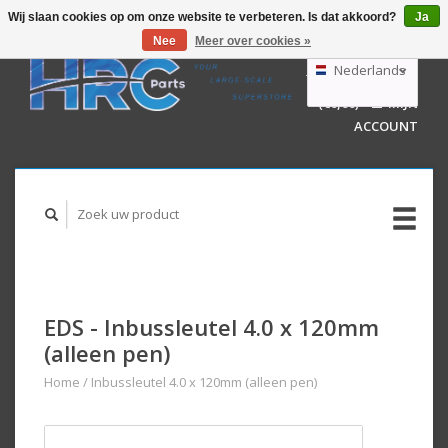
Wij slaan cookies op om onze website te verbeteren. Is dat akkoord?
Ja
Nee
Meer over cookies »
EUR
GBP
Nederlands
WINKELWAGEN
USD
(€0,00)
MIJN
AUD
Deutsch
ACCOUNT
English
EDS - Inbussleutel 4.0 x 120mm
(alleen pen)
Home
/
Inbussleutel 4.0 x 120mm (alleen pen)