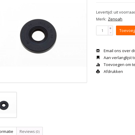
Levertijd: uit voorraa
Merk:
Zenoah
+
Toevoeg
-
Email ons over di
Aan verlanglijst
Toevoegen om te 
Afdrukken
ormatie
Reviews
(0)