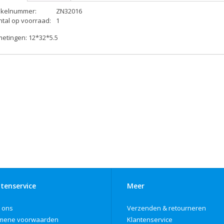
tikelnummer:
ZN32016
ntal op voorraad:
1
metingen: 12*32*5.5
tenservice
Meer
 ons
Verzenden & retourneren
mene voorwaarden
Klantenservice