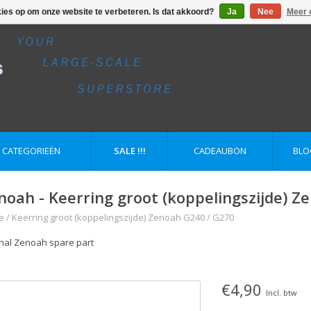
kies op om onze website te verbeteren. Is dat akkoord?
Ja
Nee
Meer 
E CATEGORIEËN
SALE !!!
CADEAUBON
BLO
noah - Keerring groot (koppelingszijde) 
e
/
Keerring groot (koppelingszijde) Zenoah G240 / G270
inal Zenoah spare part
€4,90
Incl. btw