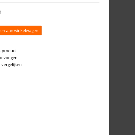
d
en aan winkelwagen
t product
 toevoegen
vergelijken