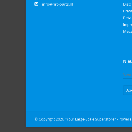
info@hrc-parts.nl
Disc
Priv
Beta
Imp
Meca
Nie
Ab
© Copyright 2026 "Your Large-Scale Superstore" - Power