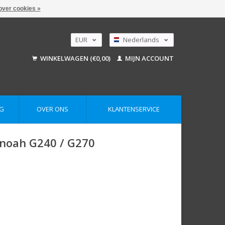
over cookies »
EUR
Nederlands
GBP
Deutsch
WINKELWAGEN (€0,00)
MIJN ACCOUNT
English
USD
AUD
G
OVER ONS
KLANTENSERVICE
Zenoah G240 / G270