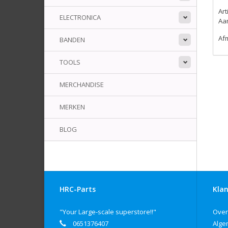
Ar
ELECTRONICA
Aa
Af
BANDEN
TOOLS
MERCHANDISE
MERKEN
BLOG
HRC-Parts
Klan
"Your Large-scale superstore!!"
Over
0651376407
Alge