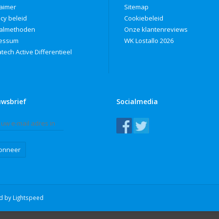
laimer
Sitemap
acy beleid
Cookiebeleid
almethoden
Onze klantenreviews
ressum
WK Lostallo 2026
tech Active Differentieel
uwsbrief
Socialmedia
onneer
ed by
Lightspeed