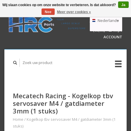
Wij slaan cookies op om onze website te verbeteren. Is dat akkoord?
Ja
Nee
Meer over cookies »
EUR
GBP
Nederlands
WINKELWAGEN
USD
(€0,00)
MIJN
AUD
Deutsch
ACCOUNT
English
Mecatech Racing - Kogelkop tbv
servosaver M4 / gatdiameter
3mm (1 stuks)
Home
/
Kogelkop tbv servosaver M4 / gatdiameter 3mm (1
stuks)