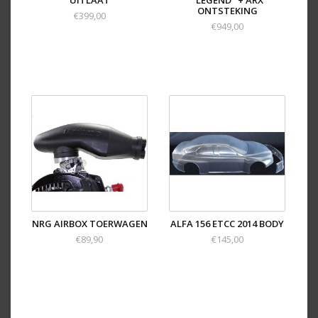
UITLAAT
"LEGEND" + ARX
ONTSTEKING
Uitlaat
€399,00
Servo's en besturing
€949,00
De Mecatech FW01 kenmerkt zich door de eenvoud
waarmee de belangrijkste afstellingen gedaan kunnen
worden. Het gehele concept is uiterst nauwkeurig en
doordacht ontworpen. Dit kenmerkt zich door
eenvoudige keuzes voor het afstellen van camber,
toespoor en rollcenter.
Toespoor instellen gebeurt niet meer middels
turnbuckles maar door gebruik van verschillende
inserts waarmee het toespoor per halve graad
aangepast kan worden.
Camber afstelling bij zowel de voor als achteras
gebeurt door middel van de afstand shims.
NRG AIRBOX TOERWAGEN
ALFA 156 ETCC 2014 BODY
€89,90
€145,00
De aandrijflijn van de Mecatech FW01 is volledig
voorzien van tandwielen met fijnvertanding,
gemonteerd op spline assen. Dus nooit meer
ronddraaiende tandwielen op de aandrijfas. Uiteraard
zijn verschillende overbreng verhoudingen eenvoudig
op elk circuit aan te passen middels verschillende