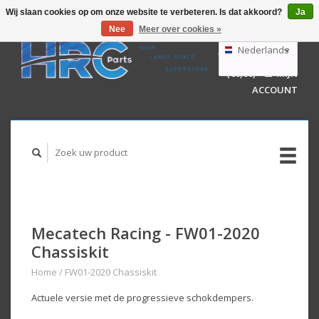
Wij slaan cookies op om onze website te verbeteren. Is dat akkoord?
Ja
Nee
Meer over cookies »
EUR
GBP
Nederlands
WINKELWAGEN
USD
(€0,00)
MIJN
AUD
Deutsch
ACCOUNT
English
Mecatech Racing - FW01-2020
Chassiskit
Home
/
FW01-2020 Chassiskit
Actuele versie met de progressieve schokdempers.