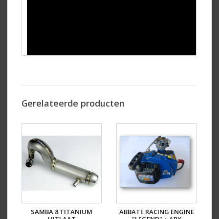
Gerelateerde producten
Niet meegeleverd in deze kit zijn:
Differentieel
Motor + Airbox
Koppeling
Wielen / banden
SAMBA 8 TITANIUM
ABBATE RACING ENGINE
Body