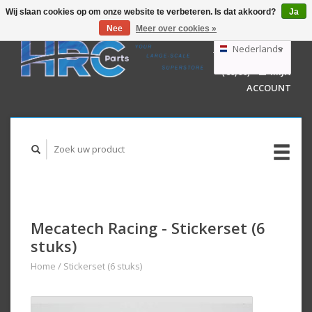
Wij slaan cookies op om onze website te verbeteren. Is dat akkoord?
Ja
Nee
Meer over cookies »
EUR
GBP
Nederlands
WINKELWAGEN
USD
(€0,00)
MIJN
AUD
Deutsch
ACCOUNT
English
Mecatech Racing - Stickerset (6
stuks)
Home
/
Stickerset (6 stuks)