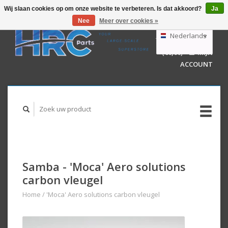
Wij slaan cookies op om onze website te verbeteren. Is dat akkoord?
Ja
Nee
Meer over cookies »
EUR
GBP
Nederlands
WINKELWAGEN
USD
(€0,00)
MIJN
AUD
Deutsch
ACCOUNT
English
Samba - 'Moca' Aero solutions
carbon vleugel
Home
/
'Moca' Aero solutions carbon vleugel