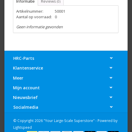
Informatie
Reviews
(0)
Artikelnummer:
50001
Aantal op voorraad:
0
Geen informatie gevonden
HRC-Parts
Klantenservice
Meer
Mijn account
Nieuwsbrief
Socialmedia
© Copyright 2026 "Your Large-Scale Superstore" - Powered by
Lightspeed