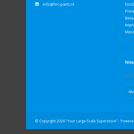
info@hrc-parts.nl
Disc
Priv
Beta
Imp
Meca
Nie
Ab
© Copyright 2026 "Your Large-Scale Superstore" - Power