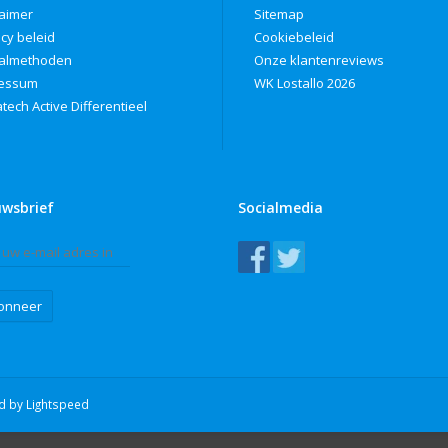
laimer
Sitemap
acy beleid
Cookiebeleid
almethoden
Onze klantenreviews
ressum
WK Lostallo 2026
tech Active Differentieel
uwsbrief
Socialmedia
onneer
ed by
Lightspeed