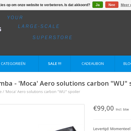
kies op om onze website te verbeteren. Is dat akkoord?
Ja
Nee
Meer 
E CATEGORIEËN
SALE !!!
CADEAUBON
BLO
mba - 'Moca' Aero solutions carbon "WU" 
e
/
'Moca' Aero solutions carbon "WU" spoiler
€99,00
Incl. btw
Levertijd: Momenteel