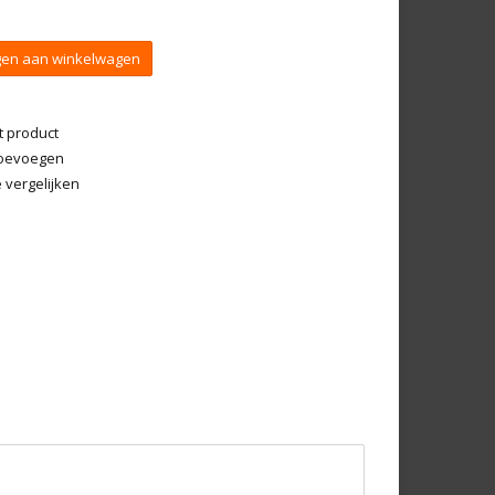
en aan winkelwagen
t product
 toevoegen
vergelijken