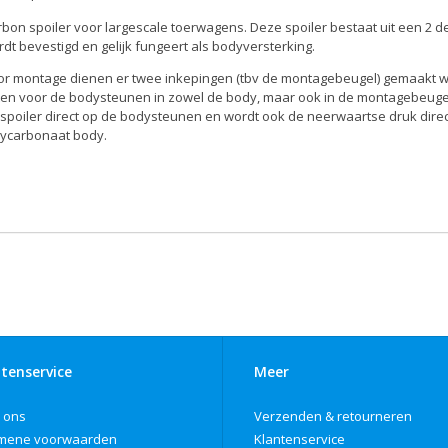
bon spoiler voor largescale toerwagens. Deze spoiler bestaat uit een 2 
dt bevestigd en gelijk fungeert als bodyversterking.
or montage dienen er twee inkepingen (tbv de montagebeugel) gemaakt wor
ten voor de bodysteunen in zowel de body, maar ook in de montagebeuge
spoiler direct op de bodysteunen en wordt ook de neerwaartse druk direc
lycarbonaat body.
tenservice
Meer
 ons
Verzenden & retourneren
mene voorwaarden
Klantenservice