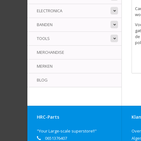
Car
ELECTRONICA
wor
BANDEN
Vo
ga
de 
TOOLS
po
MERCHANDISE
MERKEN
BLOG
HRC-Parts
Klan
"Your Large-scale superstore!!"
Over
0651376407
Alge