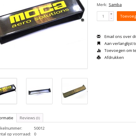
Merk:
Samba
+
Toevoeg
-
Email ons over di
Aan verlanglijst
Toevoegen om te 
Afdrukken
ormatie
Reviews
(0)
tikelnummer:
50012
ntal op voorraad:
0