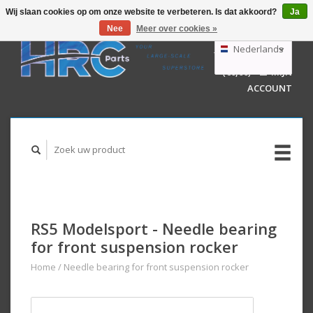
Wij slaan cookies op om onze website te verbeteren. Is dat akkoord?
Ja
Nee
Meer over cookies »
EUR
GBP
Nederlands
WINKELWAGEN
USD
(€0,00)
MIJN
AUD
Deutsch
ACCOUNT
English
RS5 Modelsport - Needle bearing
for front suspension rocker
Home
/
Needle bearing for front suspension rocker