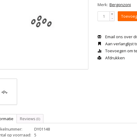
Merk:
Bergonzoni
+
Toevoeg
-
Email ons over di
Aan verlanglijst
Toevoegen om te 
Afdrukken
ormatie
Reviews
(0)
tikelnummer:
DY01148
ntal op voorraad:
5