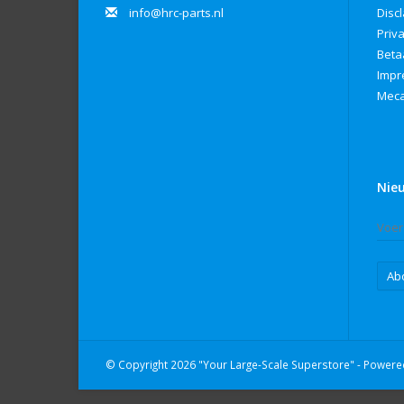
info@hrc-parts.nl
Disc
Priv
Beta
Imp
Meca
Nie
Ab
© Copyright 2026 "Your Large-Scale Superstore" - Power