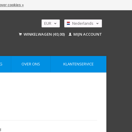
over cookies »
EUR
Nederlands
GBP
Deutsch
WINKELWAGEN (€0,00)
MIJN ACCOUNT
English
USD
AUD
G
OVER ONS
KLANTENSERVICE
d