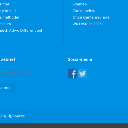
laimer
Sitemap
acy beleid
Cookiebeleid
almethoden
Onze klantenreviews
ressum
WK Lostallo 2026
tech Active Differentieel
uwsbrief
Socialmedia
onneer
ed by
Lightspeed