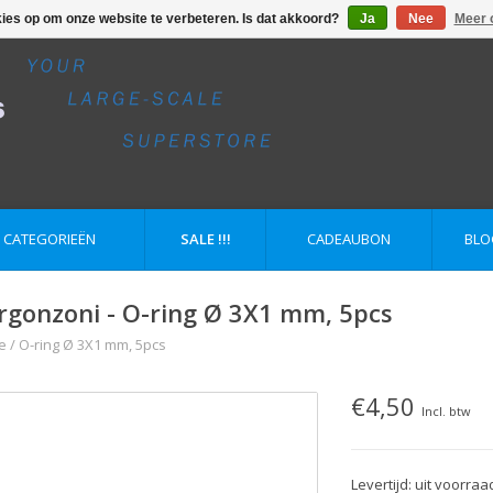
kies op om onze website te verbeteren. Is dat akkoord?
Ja
Nee
Meer 
E CATEGORIEËN
SALE !!!
CADEAUBON
BLO
rgonzoni - O-ring Ø 3X1 mm, 5pcs
e
/
O-ring Ø 3X1 mm, 5pcs
€4,50
Incl. btw
Levertijd: uit voorraa