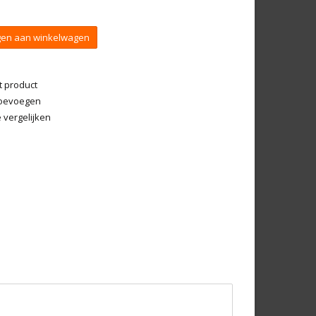
en aan winkelwagen
t product
 toevoegen
vergelijken