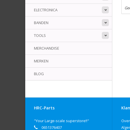
Ge
ELECTRONICA
BANDEN
TOOLS
MERCHANDISE
MERKEN
BLOG
HRC-Parts
Klan
"Your Large-scale superstore!!"
Over
0651376407
Alge