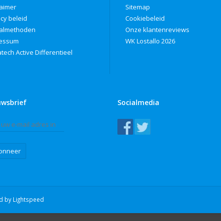
laimer
Sitemap
acy beleid
Cookiebeleid
almethoden
Onze klantenreviews
ressum
WK Lostallo 2026
tech Active Differentieel
uwsbrief
Socialmedia
onneer
ed by
Lightspeed