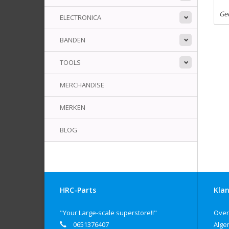
Ge
ELECTRONICA
BANDEN
TOOLS
MERCHANDISE
MERKEN
BLOG
HRC-Parts
Klan
"Your Large-scale superstore!!"
Over
0651376407
Alge