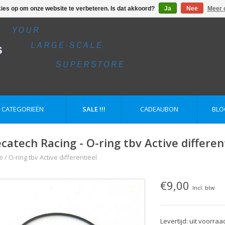
kies op om onze website te verbeteren. Is dat akkoord?
Ja
Nee
Meer 
E CATEGORIEËN
SALE !!!
CADEAUBON
BLO
catech Racing - O-ring tbv Active differen
e
/
O-ring tbv Active differentiëel
€9,00
Incl. btw
Levertijd: uit voorraa