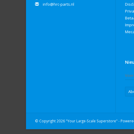
info@hrc-parts.nl
Disc
Priv
Beta
Imp
Meca
Nie
Ab
© Copyright 2026 "Your Large-Scale Superstore" - Power