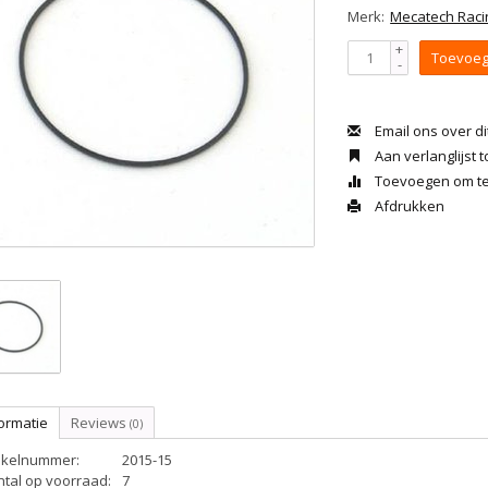
Merk:
Mecatech Raci
+
Toevoeg
-
Email ons over di
Aan verlanglijst
Toevoegen om te 
Afdrukken
ormatie
Reviews
(0)
tikelnummer:
2015-15
ntal op voorraad:
7