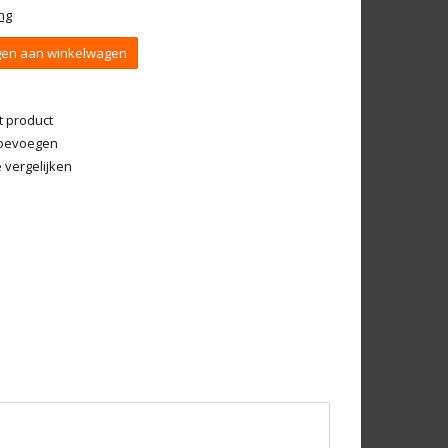
ng
en aan winkelwagen
t product
 toevoegen
vergelijken