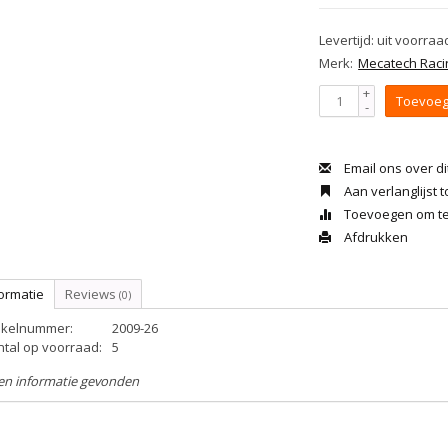
Levertijd: uit voorraa
Merk:
Mecatech Raci
+
Toevoeg
-
Email ons over di
Aan verlanglijst
Toevoegen om te 
Afdrukken
ormatie
Reviews
(0)
tikelnummer:
2009-26
ntal op voorraad:
5
en informatie gevonden