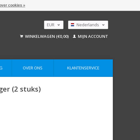
over cookies »
EUR
Nederlands
GBP
Deutsch
WINKELWAGEN (€0,00)
MIJN ACCOUNT
English
USD
AUD
G
OVER ONS
KLANTENSERVICE
ger (2 stuks)