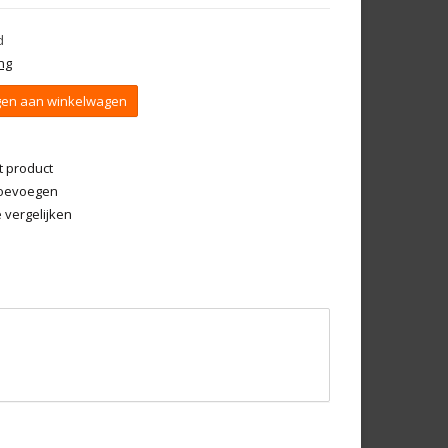
d
ng
en aan winkelwagen
t product
 toevoegen
vergelijken