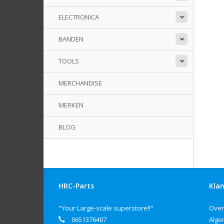
ELECTRONICA
BANDEN
TOOLS
MERCHANDISE
MERKEN
BLOG
HRC-Parts
Klan
"Your Large-scale superstore!!"
Over
0651376407
Alge