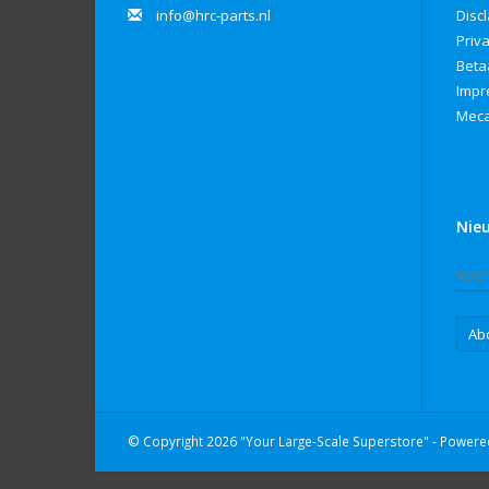
info@hrc-parts.nl
Disc
Priv
Beta
Imp
Meca
Nie
Ab
© Copyright 2026 "Your Large-Scale Superstore" - Power