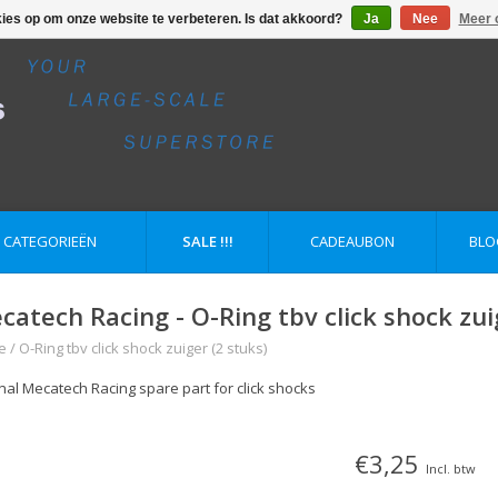
kies op om onze website te verbeteren. Is dat akkoord?
Ja
Nee
Meer 
E CATEGORIEËN
SALE !!!
CADEAUBON
BLO
catech Racing - O-Ring tbv click shock zui
e
/
O-Ring tbv click shock zuiger (2 stuks)
inal Mecatech Racing spare part for click shocks
€3,25
Incl. btw