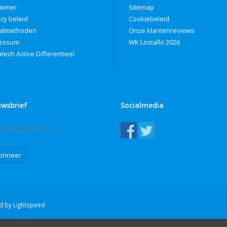
laimer
Sitemap
acy beleid
Cookiebeleid
almethoden
Onze klantenreviews
ressum
WK Lostallo 2026
tech Active Differentieel
uwsbrief
Socialmedia
onneer
ed by
Lightspeed