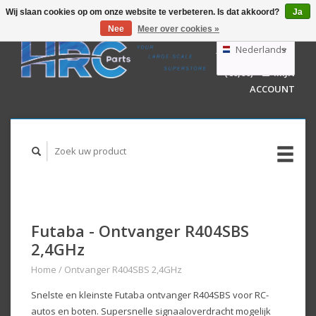
Wij slaan cookies op om onze website te verbeteren. Is dat akkoord?
Ja
Nee
Meer over cookies »
EUR
GBP
Nederlands
WINKELWAGEN
USD
(€0,00)
MIJN
AUD
Deutsch
ACCOUNT
English
Futaba - Ontvanger R404SBS
2,4GHz
Home
/
Ontvanger R404SBS 2,4GHz
Snelste en kleinste Futaba ontvanger R404SBS voor RC-
autos en boten. Supersnelle signaaloverdracht mogelijk