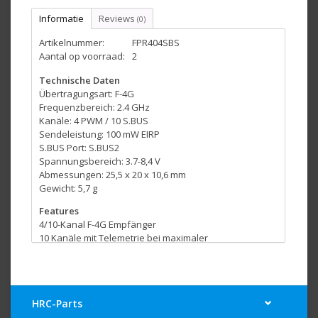
Informatie
Reviews
(0)
Artikelnummer:
FPR404SBS
Aantal op voorraad:
2
Technische Daten
Übertragungsart: F-4G
Frequenzbereich: 2.4 GHz
Kanäle: 4 PWM / 10 S.BUS
Sendeleistung: 100 mW EIRP
S.BUS Port: S.BUS2
Spannungsbereich: 3.7-8,4 V
Abmessungen: 25,5 x 20 x 10,6 mm
Gewicht: 5,7 g
Features
4/10-Kanal F-4G Empfänger
10 Kanäle mit Telemetrie bei maximaler
Übertragungsgeschwindigkeit
SR-Mode kompatibel
Telemetrie mit S.BUS2
Telemetrie mit 32 Kanäle
HRC-Parts
S.BUS2 Port