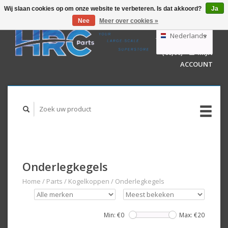
Wij slaan cookies op om onze website te verbeteren. Is dat akkoord?
Ja
Nee
Meer over cookies »
EUR
GBP
Nederlands
WINKELWAGEN
USD
(€0,00)
MIJN
AUD
Deutsch
ACCOUNT
English
Onderlegkegels
Home
/
Parts
/
Kogelkoppen
/
Onderlegkegels
Min: €
0
Max: €
20