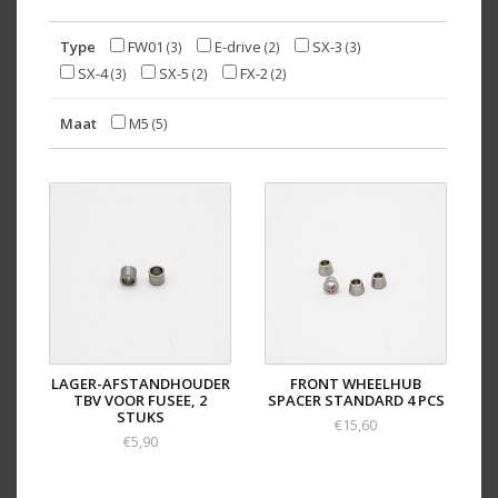
Type
FW01
E-drive
SX-3
(3)
(2)
(3)
SX-4
SX-5
FX-2
(3)
(2)
(2)
Maat
M5
(5)
LAGER-AFSTANDHOUDER
FRONT WHEELHUB
TBV VOOR FUSEE, 2
SPACER STANDARD 4 PCS
STUKS
€15,60
€5,90