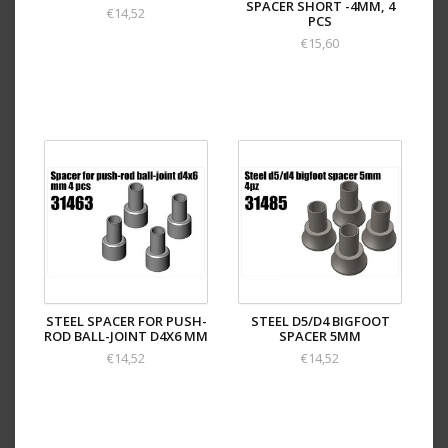
SPACER SHORT -4MM, 4
€14,52
PCS
€15,60
STEEL SPACER FOR PUSH-
STEEL D5/D4 BIGFOOT
ROD BALL-JOINT D4X6 MM
SPACER 5MM
€14,52
€14,52