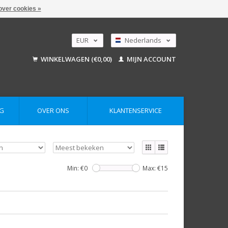
over cookies »
EUR
Nederlands
GBP
Deutsch
WINKELWAGEN (€0,00)
MIJN ACCOUNT
English
USD
AUD
G
OVER ONS
KLANTENSERVICE
Min: €
0
Max: €
15