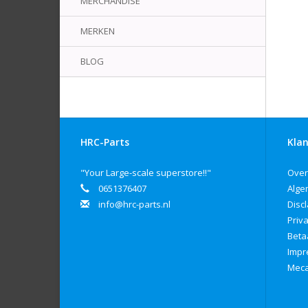
MERCHANDISE
MERKEN
BLOG
HRC-Parts
Klan
"Your Large-scale superstore!!"
Over
0651376407
Alge
info@hrc-parts.nl
Disc
Priv
Beta
Imp
Meca