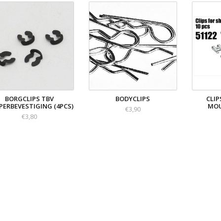
BORGCLIPS TBV
BODYCLIPS
CLIP
PERBEVESTIGING (4PCS)
MOU
€3,90
€3,80