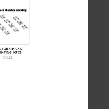
S FOR SHOCK'S
NTING 10PCS
€10,32