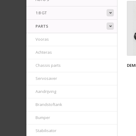
1:8 GT
PARTS
Vooras
Achteras
DEM
Chassis parts
Servosaver
Aandrijving
Brandstoftank
Bumper
Stabilisator