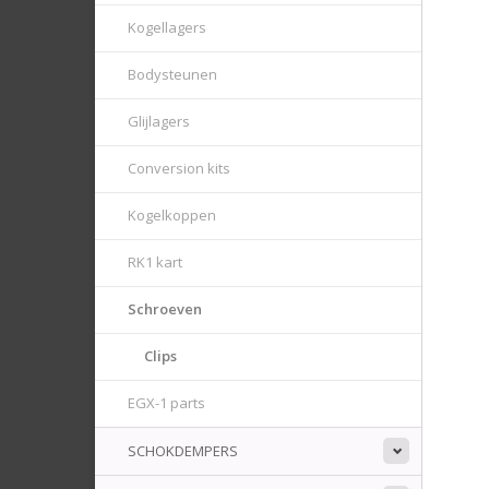
Kogellagers
Bodysteunen
Glijlagers
Conversion kits
Kogelkoppen
RK1 kart
Schroeven
Clips
EGX-1 parts
SCHOKDEMPERS