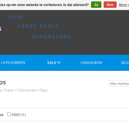
kies op om onze website te verbeteren. Is dat akkoord?
Ja
Nee
Meer 
E CATEGORIEËN
SALE !!!
CADEAUBON
BLO
ips
e
/
Parts
/
Schroeven
/
Clips
pe
FW01
(1)