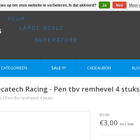
kies op om onze website te verbeteren. Is dat akkoord?
Ja
Nee
Meer 
E CATEGORIEËN
SALE !!!
CADEAUBON
BLO
catech Racing - Pen tbv remhevel 4 stuks
e
/
Pen tbv remhevel 4 stuks
€3,60
€3,00
Incl. btw