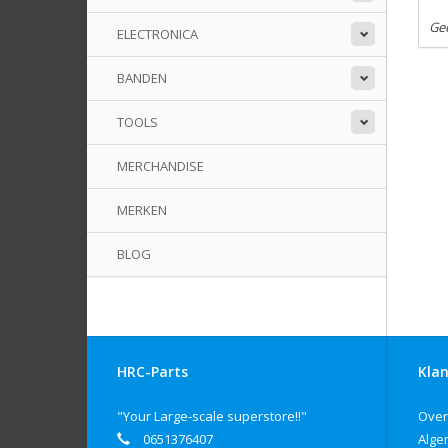
Ge
ELECTRONICA
BANDEN
TOOLS
MERCHANDISE
MERKEN
BLOG
HRC-Parts
Klan
"Your Large-scale superstore!!"
Over
0651376407
Alge