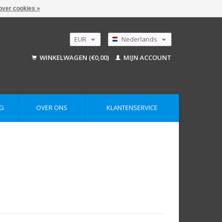
over cookies »
EUR
Nederlands
GBP
Deutsch
WINKELWAGEN (€0,00)
MIJN ACCOUNT
English
USD
AUD
G
OVER ONS
KLANTENSERVICE