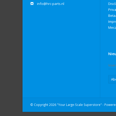
info@hrc-parts.nl
Disc
Priv
Beta
Imp
Meca
Nie
Ab
© Copyright 2026 "Your Large-Scale Superstore" - Power