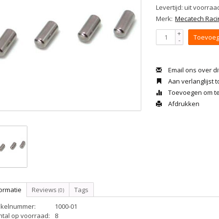
Levertijd: uit voorraa
Merk:
Mecatech Raci
+
Toevoeg
-
Email ons over di
Aan verlanglijst
Toevoegen om te 
Afdrukken
ormatie
Reviews
Tags
(0)
tikelnummer:
1000-01
ntal op voorraad:
8