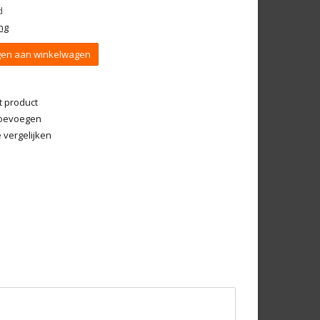
d
ng
en aan winkelwagen
t product
 toevoegen
vergelijken