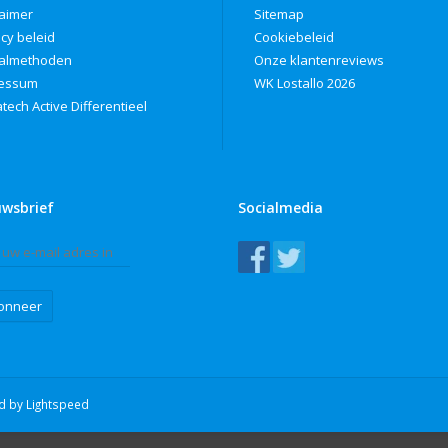
laimer
Sitemap
acy beleid
Cookiebeleid
almethoden
Onze klantenreviews
ressum
WK Lostallo 2026
tech Active Differentieel
uwsbrief
Socialmedia
onneer
ed by
Lightspeed