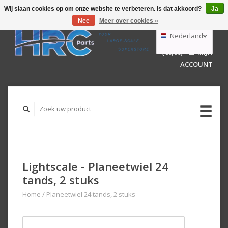
Wij slaan cookies op om onze website te verbeteren. Is dat akkoord?
Ja
Nee
Meer over cookies »
EUR
GBP
Nederlands
WINKELWAGEN
USD
(€0,00)
MIJN
AUD
Deutsch
ACCOUNT
English
Lightscale - Planeetwiel 24
tands, 2 stuks
Home
/
Planeetwiel 24 tands, 2 stuks