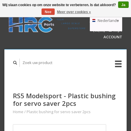
Wij slaan cookies op om onze website te verbeteren. Is dat akkoord?
Ja
Nee
Meer over cookies »
EUR
GBP
Nederlands
WINKELWAGEN
USD
(€0,00)
MIJN
AUD
Deutsch
ACCOUNT
English
RS5 Modelsport - Plastic bushing
for servo saver 2pcs
Home
/
Plastic bushing for servo saver 2pcs