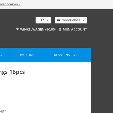
over cookies »
EUR
Nederlands
GBP
Deutsch
WINKELWAGEN (€0,00)
MIJN ACCOUNT
English
USD
AUD
G
OVER ONS
KLANTENSERVICE
ings 16pcs
dagen