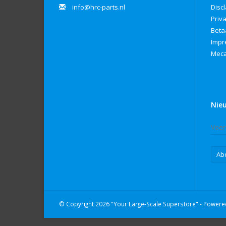
info@hrc-parts.nl
Disc
Priv
Beta
Imp
Meca
Nie
Ab
© Copyright 2026 "Your Large-Scale Superstore" - Power