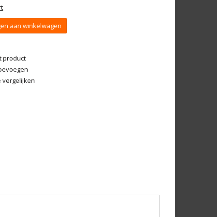
t
en aan winkelwagen
t product
 toevoegen
vergelijken