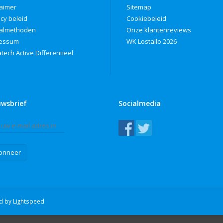
laimer
Sitemap
acy beleid
Cookiebeleid
almethoden
Onze klantenreviews
ressum
WK Lostallo 2026
tech Active Differentieel
uwsbrief
Socialmedia
onneer
ed by
Lightspeed