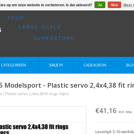
kies op om onze website te verbeteren. Is dat akkoord?
Ja
Nee
Meer 
E CATEGORIEËN
SALE !!!
CADEAUBON
BLO
5 Modelsport - Plastic servo 2,4x4,38 fit r
e
/
Plastic servo 2,4x4,38 fit rings 16pcs
€41,16
Incl. btw
Levertijd: 5-10 werk