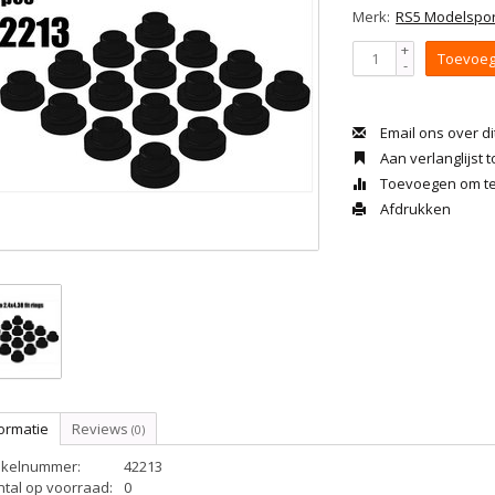
Merk:
RS5 Modelspor
+
Toevoeg
-
Email ons over di
Aan verlanglijst
Toevoegen om te 
Afdrukken
ormatie
Reviews
(0)
tikelnummer:
42213
ntal op voorraad:
0