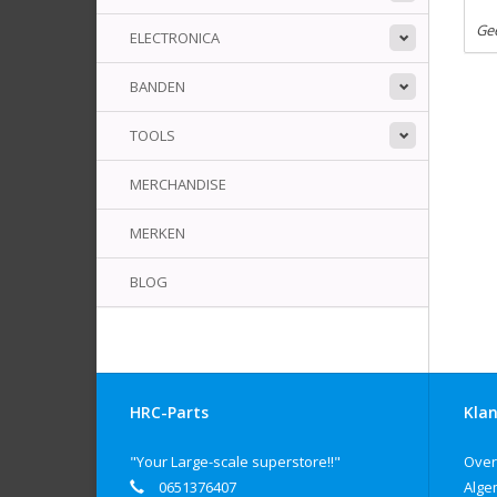
Ge
ELECTRONICA
BANDEN
TOOLS
MERCHANDISE
MERKEN
BLOG
HRC-Parts
Klan
"Your Large-scale superstore!!"
Over
0651376407
Alge