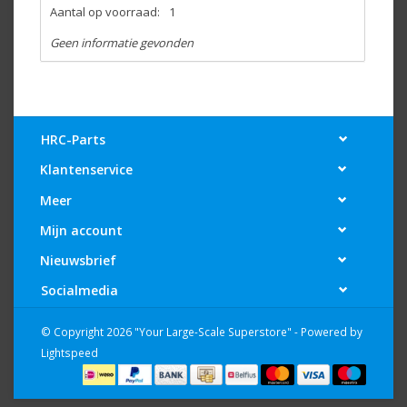
Aantal op voorraad:
1
Geen informatie gevonden
HRC-Parts
Klantenservice
Meer
Mijn account
Nieuwsbrief
Socialmedia
© Copyright 2026 "Your Large-Scale Superstore" - Powered by
Lightspeed