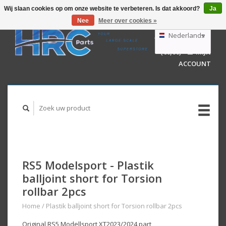
Wij slaan cookies op om onze website te verbeteren. Is dat akkoord?
Ja
Nee
Meer over cookies »
EUR
GBP
Nederlands
WINKELWAGEN
USD
(€0,00)
MIJN
AUD
Deutsch
ACCOUNT
English
RS5 Modelsport - Plastik
balljoint short for Torsion
rollbar 2pcs
Home
/
Plastik balljoint short for Torsion rollbar 2pcs
Original RS5 Modellsport XT2023/2024 part