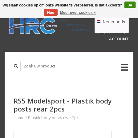
Wij slaan cookies op om onze website te verbeteren. Is dat akkoord?
Ja
Nee
Meer over cookies »
EUR
GBP
Nederlands
WINKELWAGEN
USD
(€0,00)
MIJN
AUD
Deutsch
ACCOUNT
English
RS5 Modelsport - Plastik body
posts rear 2pcs
Home
/
Plastik body posts rear 2pcs