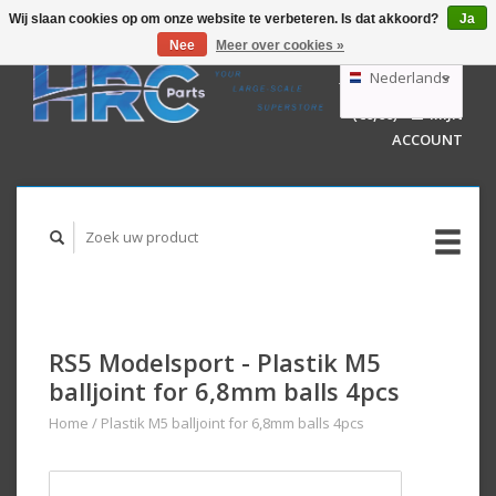
Wij slaan cookies op om onze website te verbeteren. Is dat akkoord?
Ja
Nee
Meer over cookies »
EUR
GBP
Nederlands
WINKELWAGEN
USD
(€0,00)
MIJN
AUD
Deutsch
ACCOUNT
English
RS5 Modelsport - Plastik M5
balljoint for 6,8mm balls 4pcs
Home
/
Plastik M5 balljoint for 6,8mm balls 4pcs