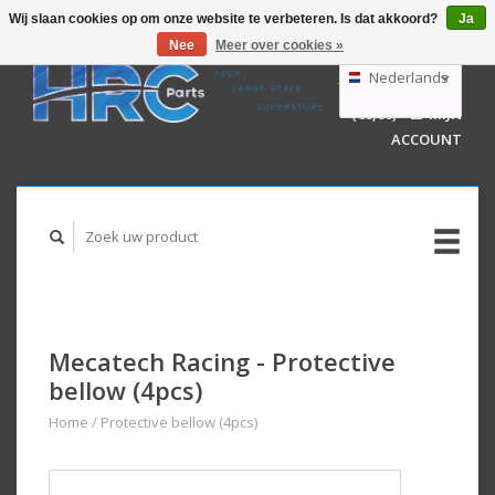
Wij slaan cookies op om onze website te verbeteren. Is dat akkoord?
Ja
Nee
Meer over cookies »
EUR
GBP
Nederlands
WINKELWAGEN
USD
(€0,00)
MIJN
AUD
Deutsch
ACCOUNT
English
Mecatech Racing - Protective
bellow (4pcs)
Home
/
Protective bellow (4pcs)