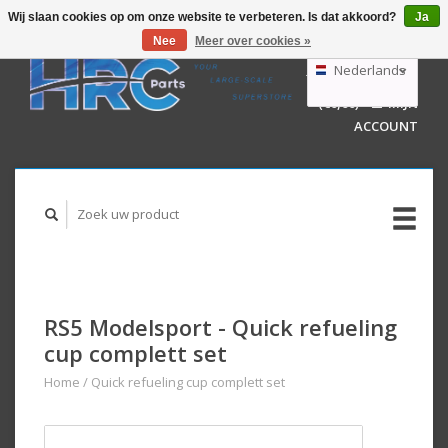
Wij slaan cookies op om onze website te verbeteren. Is dat akkoord?
Ja
Nee
Meer over cookies »
EUR
GBP
Nederlands
WINKELWAGEN
USD
(€0,00)
MIJN
AUD
Deutsch
ACCOUNT
English
RS5 Modelsport - Quick refueling
cup complett set
Home
/
Quick refueling cup complett set