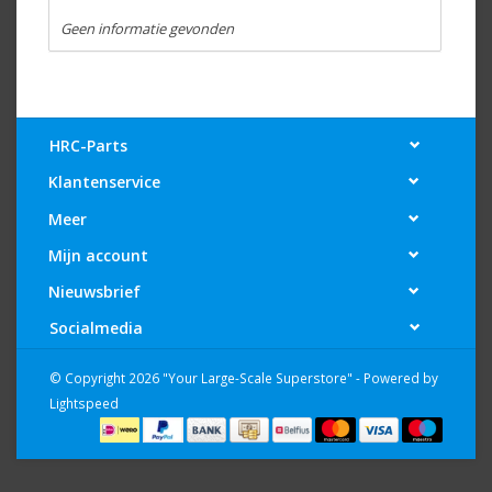
Geen informatie gevonden
HRC-Parts
Klantenservice
Meer
Mijn account
Nieuwsbrief
Socialmedia
© Copyright 2026 "Your Large-Scale Superstore" - Powered by
Lightspeed