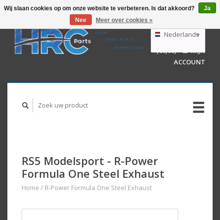
Wij slaan cookies op om onze website te verbeteren. Is dat akkoord?
Ja
Nee
Meer over cookies »
EUR
GBP
Nederlands
WINKELWAGEN
USD
(€0,00)
MIJN
AUD
Deutsch
ACCOUNT
English
RS5 Modelsport - R-Power
Formula One Steel Exhaust
Home
/
R-Power Formula One Steel Exhaust