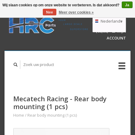
Wij slaan cookies op om onze website te verbeteren. Is dat akkoord?
Ja
Nee
Meer over cookies »
EUR
GBP
Nederlands
WINKELWAGEN
USD
(€0,00)
MIJN
AUD
Deutsch
ACCOUNT
English
Mecatech Racing - Rear body
mounting (1 pcs)
Home
/
Rear body mounting (1 pcs)