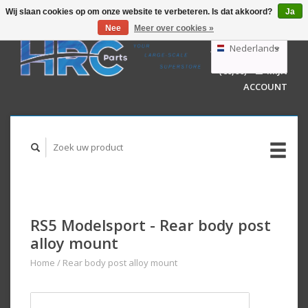
Wij slaan cookies op om onze website te verbeteren. Is dat akkoord?
Ja
Nee
Meer over cookies »
EUR
GBP
Nederlands
WINKELWAGEN
USD
(€0,00)
MIJN
AUD
Deutsch
ACCOUNT
English
RS5 Modelsport - Rear body post
alloy mount
Home
/
Rear body post alloy mount