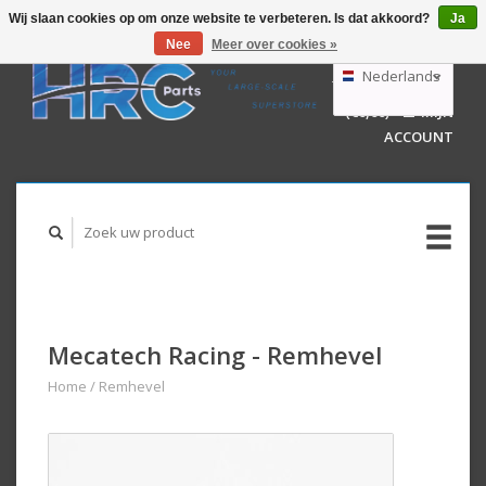
Wij slaan cookies op om onze website te verbeteren. Is dat akkoord?
Ja
Nee
Meer over cookies »
EUR
GBP
Nederlands
WINKELWAGEN
USD
(€0,00)
MIJN
AUD
Deutsch
ACCOUNT
English
Mecatech Racing - Remhevel
Home
/
Remhevel