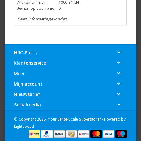
Artikelnummer:
1000-31-LH
Aantal op voorraad:
0
Geen informatie gevonden
HRC-Parts
Klantenservice
Meer
Mijn account
Nieuwsbrief
Socialmedia
© Copyright 2026 "Your Large-Scale Superstore" - Powered by
Lightspeed