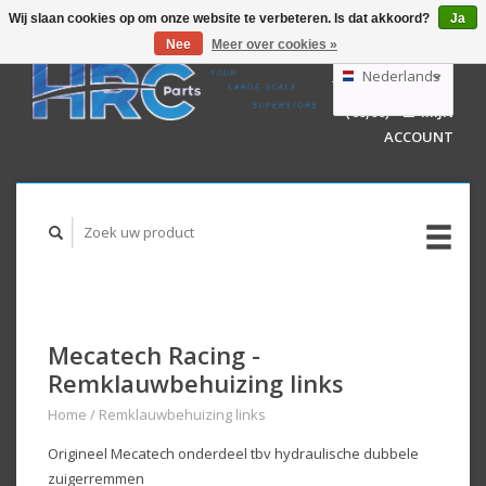
Wij slaan cookies op om onze website te verbeteren. Is dat akkoord?
Ja
Nee
Meer over cookies »
EUR
GBP
Nederlands
WINKELWAGEN
USD
(€0,00)
MIJN
AUD
Deutsch
ACCOUNT
English
Mecatech Racing -
Remklauwbehuizing links
Home
/
Remklauwbehuizing links
Origineel Mecatech onderdeel tbv hydraulische dubbele
zuigerremmen