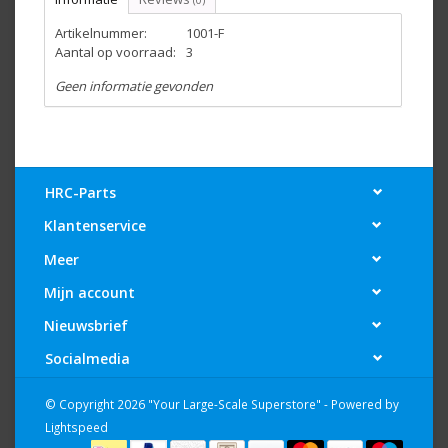
(0)
Artikelnummer:
1001-F
Aantal op voorraad:
3
Geen informatie gevonden
HRC-Parts
Klantenservice
Meer
Mijn account
Nieuwsbrief
Socialmedia
© Copyright 2026 "Your Large-Scale Superstore" - Powered by
Lightspeed