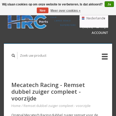
Wij slaan cookies op om onze website te verbeteren. Is dat akkoord?
Ja
Nee
Meer over cookies »
EUR
GBP
Nederlands
WINKELWAGEN
USD
(€0,00)
MIJN
AUD
Deutsch
ACCOUNT
English
Mecatech Racing - Remset
dubbel zuiger compleet -
voorzijde
Home
/
Remset dubbel zuiger compleet - voorzijde
Original Mecatech Racing dubbel zuiger remset voor de