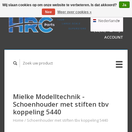
Wij slaan cookies op om onze website te verbeteren. Is dat akkoord?
Ja
Nee
Meer over cookies »
EUR
GBP
Nederlands
WINKELWAGEN
USD
(€0,00)
MIJN
AUD
Deutsch
ACCOUNT
English
Mielke Modelltechnik -
Schoenhouder met stiften tbv
koppeling 5440
Home
/
Schoenhouder met stiften tbv koppeling 5440