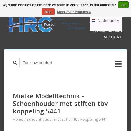
Wij slaan cookies op om onze website te verbeteren. Is dat akkoord?
Ja
Nee
Meer over cookies »
EUR
GBP
Nederlands
WINKELWAGEN
USD
(€0,00)
MIJN
AUD
Deutsch
ACCOUNT
English
Mielke Modelltechnik -
Schoenhouder met stiften tbv
koppeling 5441
Home
/
Schoenhouder met stiften tbv koppeling 5441