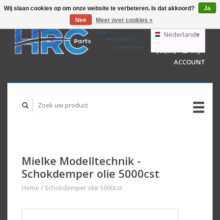
Wij slaan cookies op om onze website te verbeteren. Is dat akkoord?
Ja
Nee
Meer over cookies »
EUR
GBP
Nederlands
WINKELWAGEN
USD
(€0,00)
MIJN
AUD
Deutsch
ACCOUNT
English
Mielke Modelltechnik -
Schokdemper olie 5000cst
Home
/
Schokdemper olie 5000cst