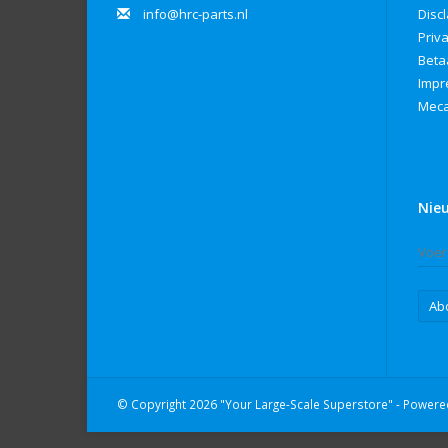
info@hrc-parts.nl
Disc
Priv
Beta
Imp
Meca
Nie
Ab
© Copyright 2026 "Your Large-Scale Superstore" - Power