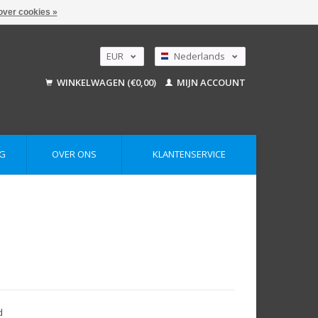
over cookies »
EUR
Nederlands
GBP
Deutsch
WINKELWAGEN (€0,00)
MIJN ACCOUNT
English
USD
AUD
G
OVER ONS
KLANTENSERVICE
d