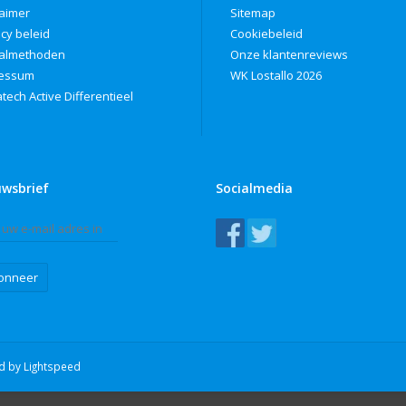
laimer
Sitemap
acy beleid
Cookiebeleid
almethoden
Onze klantenreviews
ressum
WK Lostallo 2026
tech Active Differentieel
uwsbrief
Socialmedia
onneer
ed by
Lightspeed