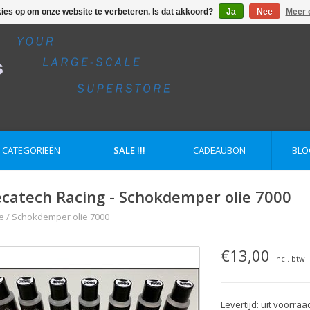
kies op om onze website te verbeteren. Is dat akkoord?
Ja
Nee
Meer 
E CATEGORIEËN
SALE !!!
CADEAUBON
BLO
catech Racing - Schokdemper olie 7000
e
/
Schokdemper olie 7000
€13,00
Incl. btw
Levertijd: uit voorraa