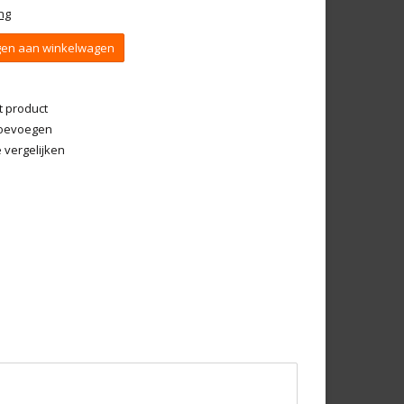
ng
en aan winkelwagen
t product
 toevoegen
vergelijken