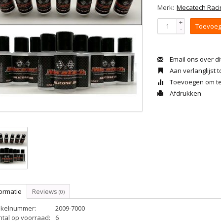
Merk:
Mecatech Raci
+
Toevoeg
-
Email ons over di
Aan verlanglijst
Toevoegen om te 
Afdrukken
ormatie
Reviews
(0)
tikelnummer:
2009-7000
ntal op voorraad:
6