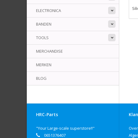
Sil
ELECTRONICA
BANDEN
TOOLS
MERCHANDISE
MERKEN
BLOG
HRC-Parts
Klan
"Your Large-scale superstore!!"
Over
0651376407
Alge