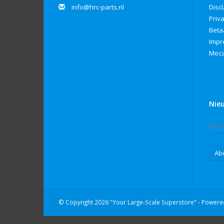
info@hrc-parts.nl
Disc
Priv
Beta
Imp
Meca
Nie
Ab
© Copyright 2026 "Your Large-Scale Superstore" - Power