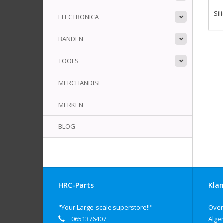
Sil
ELECTRONICA
BANDEN
TOOLS
MERCHANDISE
MERKEN
BLOG
HRC-Parts
Klan
"Your Large-scale superstore!!"
Over
0651376407
Alge