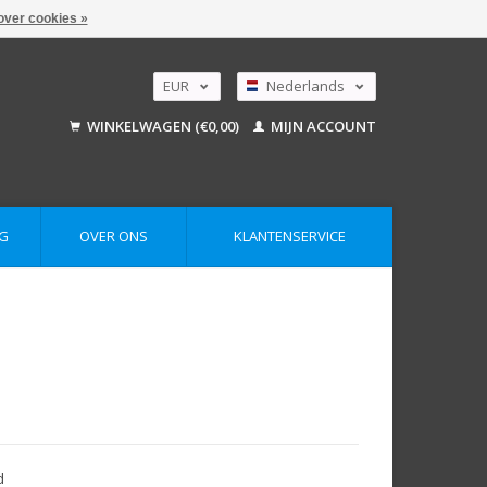
over cookies »
EUR
Nederlands
GBP
Deutsch
WINKELWAGEN (€0,00)
MIJN ACCOUNT
English
USD
AUD
G
OVER ONS
KLANTENSERVICE
d