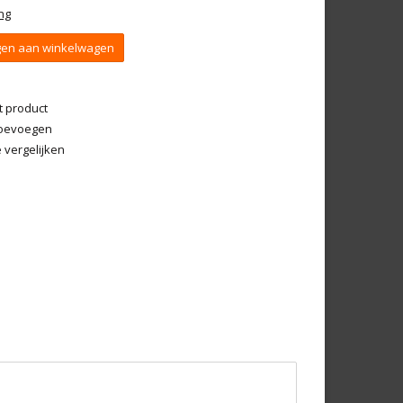
ng
en aan winkelwagen
t product
 toevoegen
vergelijken