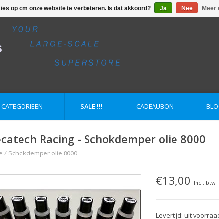
kies op om onze website te verbeteren. Is dat akkoord?
Ja
Nee
Meer 
E CATEGORIEËN
SALE !!!
CADEAUBON
BLO
catech Racing - Schokdemper olie 8000
e
/
Schokdemper olie 8000
€13,00
Incl. btw
Levertijd: uit voorraa