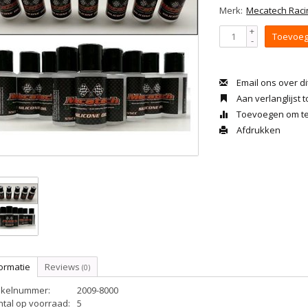
Merk:
Mecatech Raci
+
Toevoeg
-
Email ons over di
Aan verlanglijst
Toevoegen om te 
Afdrukken
ormatie
Reviews
(0)
tikelnummer:
2009-8000
ntal op voorraad:
5