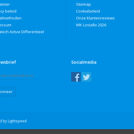
laimer
Sitemap
acy beleid
Cookiebeleid
almethoden
Onze klantenreviews
ressum
WK Lostallo 2026
tech Active Differentieel
uwsbrief
Socialmedia
onneer
ed by
Lightspeed