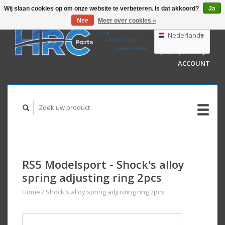
Wij slaan cookies op om onze website te verbeteren. Is dat akkoord?
Ja
Nee
Meer over cookies »
EUR
GBP
Nederlands
WINKELWAGEN
USD
(€0,00)
MIJN
AUD
Deutsch
ACCOUNT
English
RS5 Modelsport - Shock's alloy
spring adjusting ring 2pcs
Home
/
Shock's alloy spring adjusting ring 2pcs