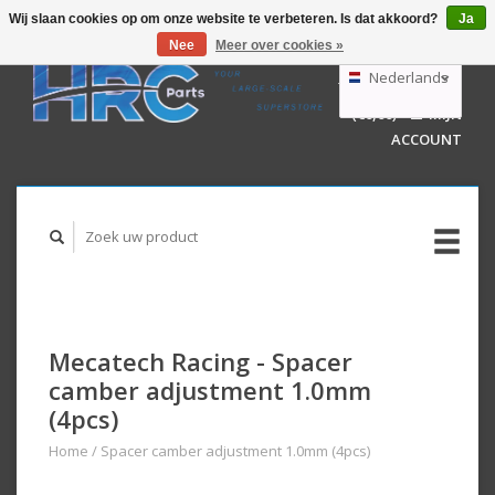
Wij slaan cookies op om onze website te verbeteren. Is dat akkoord?
Ja
Nee
Meer over cookies »
EUR
GBP
Nederlands
WINKELWAGEN
USD
(€0,00)
MIJN
AUD
Deutsch
ACCOUNT
English
Mecatech Racing - Spacer
camber adjustment 1.0mm
(4pcs)
Home
/
Spacer camber adjustment 1.0mm (4pcs)