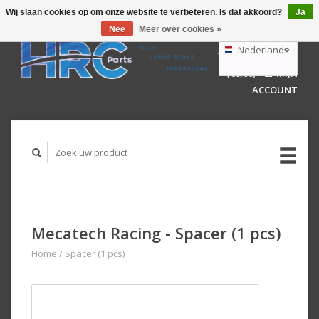
Wij slaan cookies op om onze website te verbeteren. Is dat akkoord?
Ja
Nee
Meer over cookies »
EUR
GBP
Nederlands
WINKELWAGEN
USD
(€0,00)
MIJN
AUD
Deutsch
ACCOUNT
English
Mecatech Racing - Spacer (1 pcs)
Home
/
Spacer (1 pcs)