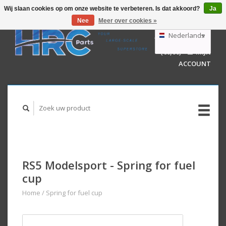
Wij slaan cookies op om onze website te verbeteren. Is dat akkoord?
Ja
Nee
Meer over cookies »
EUR
GBP
Nederlands
WINKELWAGEN
USD
(€0,00)
MIJN
AUD
Deutsch
ACCOUNT
English
RS5 Modelsport - Spring for fuel
cup
Home
/
Spring for fuel cup