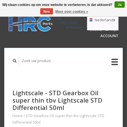
Wij slaan cookies op om onze website te verbeteren. Is dat akkoord?
Ja
Nee
Meer over cookies »
EUR
GBP
Nederlands
WINKELWAGEN
USD
(€0,00)
MIJN
AUD
Deutsch
ACCOUNT
English
Lightscale - STD Gearbox Oil
super thin tbv Lightscale STD
Differential 50ml
Home
/
STD Gearbox Oil super thin tbv Lightscale STD
Differential 50ml