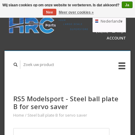
Wij slaan cookies op om onze website te verbeteren. Is dat akkoord?
Ja
Nee
Meer over cookies »
EUR
GBP
Nederlands
WINKELWAGEN
USD
(€0,00)
MIJN
AUD
Deutsch
ACCOUNT
English
RS5 Modelsport - Steel ball plate
B for servo saver
Home
/
Steel ball plate B for servo saver